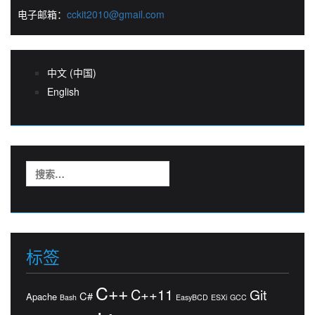
电子邮箱：
cckit2010@gmail.com
中文 (中国)
English
搜
索：
标签
C++
C++11
Git
C#
Apache
Bash
EasyBCD
ESXi
GCC