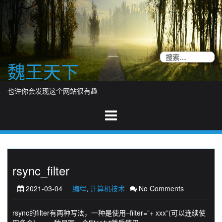
Skip
to
content
搜
魏王天下
索
也许你会发现这个网站很有趣
rsync_filter
2021-03-04
编程
,
计算机技术
No Comments
rsync的filter有两种写法，一种是使用–filter=”+ xxx”(可以连续使