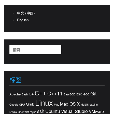
中文 (中国)
English
搜
索：
标签
C++
C++11
Git
C#
Apache
Bash
EasyBCD
ESXi
GCC
Linux
Mac OS X
Grub
Google
GPU
Mac
Multithreading
ssh
Ubuntu
Visual Studio
VMware
Nvidia
OpenWrt
rsync