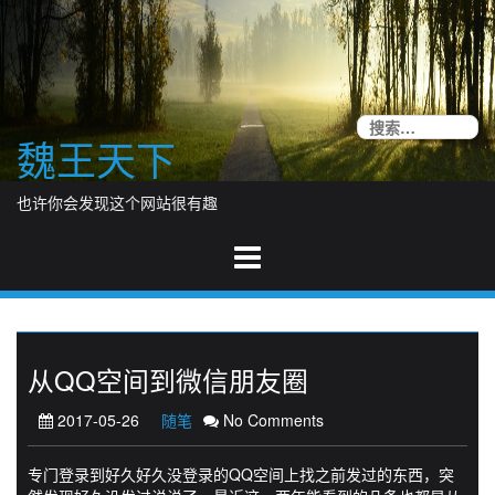
Skip
to
content
搜
魏王天下
索
也许你会发现这个网站很有趣
从QQ空间到微信朋友圈
2017-05-26
随笔
No Comments
专门登录到好久好久没登录的QQ空间上找之前发过的东西，突