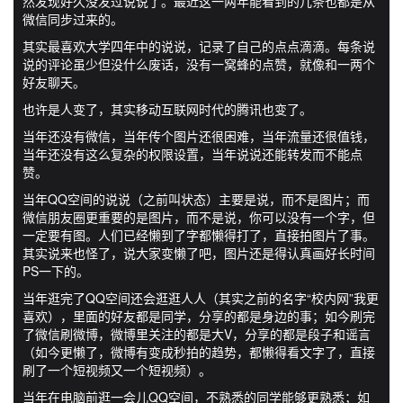
然发现好久没发过说说了。最近这一两年能看到的几条也都是从
微信同步过来的。
其实最喜欢大学四年中的说说，记录了自己的点点滴滴。每条说
说的评论虽少但没什么废话，没有一窝蜂的点赞，就像和一两个
好友聊天。
也许是人变了，其实移动互联网时代的腾讯也变了。
当年还没有微信，当年传个图片还很困难，当年流量还很值钱，
当年还没有这么复杂的权限设置，当年说说还能转发而不能点
赞。
当年QQ空间的说说（之前叫状态）主要是说，而不是图片；而
微信朋友圈更重要的是图片，而不是说，你可以没有一个字，但
一定要有图。人们已经懒到了字都懒得打了，直接拍图片了事。
其实说来也怪了，说大家变懒了吧，图片还是得认真画好长时间
PS一下的。
当年逛完了QQ空间还会逛逛人人（其实之前的名字“校内网”我更
喜欢），里面的好友都是同学，分享的都是身边的事；如今刷完
了微信刷微博，微博里关注的都是大V，分享的都是段子和谣言
（如今更懒了，微博有变成秒拍的趋势，都懒得看文字了，直接
刷了一个短视频又一个短视频）。
当年在电脑前逛一会儿QQ空间，不熟悉的同学能够更熟悉；如