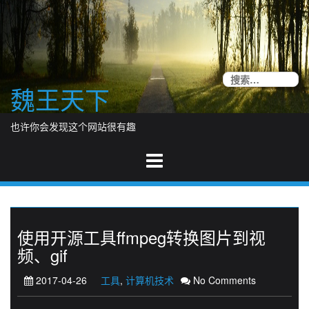
Skip
to
content
搜
魏王天下
索
也许你会发现这个网站很有趣
使用开源工具ffmpeg转换图片到视
频、gif
2017-04-26
工具
,
计算机技术
No Comments