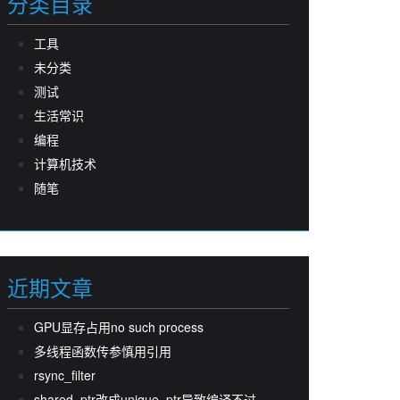
分类目录
工具
未分类
测试
生活常识
编程
计算机技术
随笔
近期文章
GPU显存占用no such process
多线程函数传参慎用引用
rsync_filter
shared_ptr改成unique_ptr导致编译不过