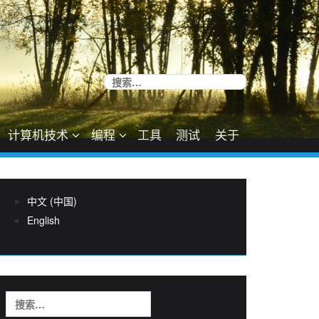
搜
索：
计算机技术
编程
工具
测试
关于
中文 (中国)
English
搜
索：