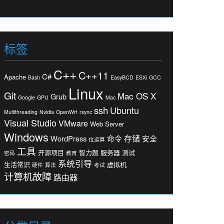
标签
C++
C++11
C#
Apache
Bash
EasyBCD
ESXi
GCC
Linux
Git
Mac OS X
Grub
Google
GPU
Mac
ssh
Ubuntu
Multithreading
Nvidia
OpenWrt
rsync
Visual Studio
VMware
Web Server
Windows
存储
WordPress
命令
安全
位运算
工具
开源项目
智力题
服务器
测试
密码
教育
系统引导
生活常识
虚拟机
硬件
算法
考试
计算机故障
路由器