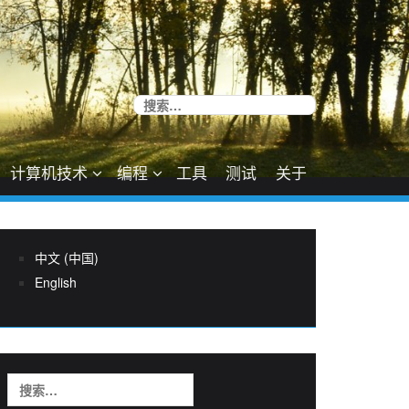
搜
索：
计算机技术
编程
工具
测试
关于
中文 (中国)
English
搜
索：