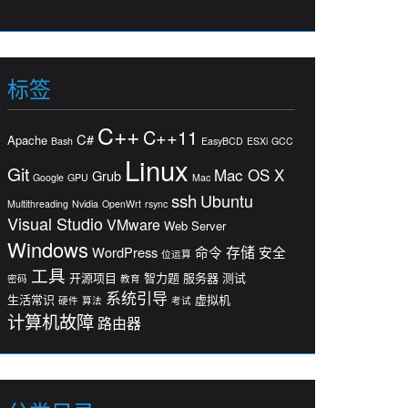
标签
C++
C++11
C#
Apache
Bash
EasyBCD
ESXi
GCC
Linux
Git
Mac OS X
Grub
Google
GPU
Mac
ssh
Ubuntu
Multithreading
Nvidia
OpenWrt
rsync
Visual Studio
VMware
Web Server
Windows
存储
WordPress
命令
安全
位运算
工具
开源项目
智力题
服务器
测试
密码
教育
系统引导
生活常识
虚拟机
硬件
算法
考试
计算机故障
路由器