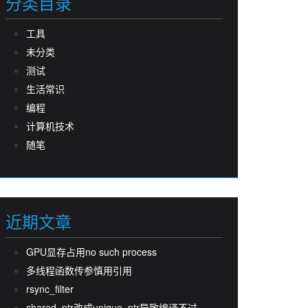
分类目录
工具
未分类
测试
生活常识
编程
计算机技术
随笔
近期文章
GPU显存占用no such process
多线程函数传参慎用引用
rsync_filter
shared_ptr改成unique_ptr导致编译不过