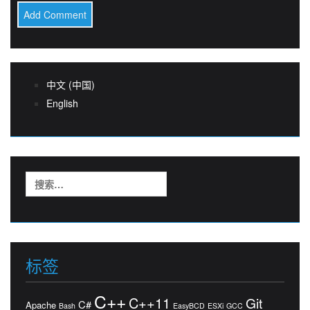
中文 (中国)
English
搜
索：
标签
C++
C++11
Git
C#
Apache
Bash
EasyBCD
ESXi
GCC