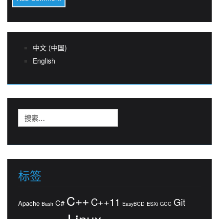
中文 (中国)
English
搜
索：
标签
C++
C++11
Git
C#
Apache
Bash
EasyBCD
ESXi
GCC