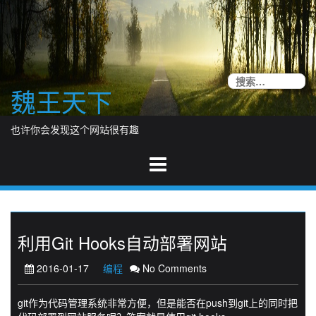
Skip
to
content
搜
魏王天下
索
也许你会发现这个网站很有趣
利用Git Hooks自动部署网站
2016-01-17
编程
No Comments
git作为代码管理系统非常方便，但是能否在push到git上的同时把