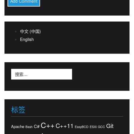
中文 (中国)
English
搜
索：
标签
C++
C++11
Git
C#
Apache
Bash
EasyBCD
ESXi
GCC