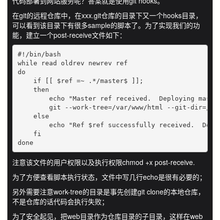
代码部署到网站服务呢？答案就是使用git hooks。
在git的远程仓库中，在xxx.git仓库的目录下又一个hooks目录，
可以看到该目录下有很多sample的脚本了。为了实现我们的功
能，建立一个post-receive文件如下：
#!/bin/bash

while read oldrev newrev ref

do

    if [[ $ref =~ .*/master$ ]];

    then

        echo "Master ref received.  Deploying master
        git --work-tree=/var/www/html --git-dir=/hom
    else

        echo "Ref $ref successfully received.  Doing
    fi

done
注意该文件的用户权限以及执行权限chmod +x post-receive.
为了方便查看脚本执行状态，文件中写几行echo是很有必要的；
另外需要注意work-tree的目录是事先创建git clone的本地仓库，
不是仓库的话代码会执行失败；
为了安全起见，把web目录作为仓库目录的子目录，这样在web