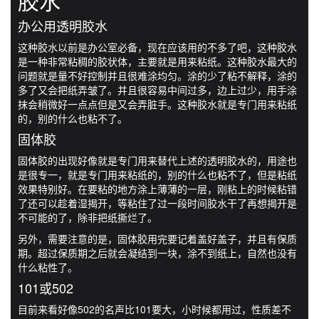
胶水
办公用透明胶水
这种胶水以前是办公室必备，现在应该用的不多了吧，这种胶水
是一种非常粘稠的胶状体，主要就是用来粘纸。这种胶水最大的
问题就是量不好控制并且很难涂均匀。涂的少了粘不解释，涂的
多了又会把纸弄皱了。并且很容易中间过多，边上过少，用手涂
抹会稍微好一点点但是又会弄脏手。这种胶水就是专门用来粘纸
的，别的什么也粘不了。
固体胶
固体胶的出现好像就是专门用来替代上述的透明胶水的，用途也
是很专一，就是专门用来粘纸的，别的什么也粘不了，但是粘纸
效果特别好。在要粘的地方涂上薄薄的一层，刚粘上的时候粘错
了还可以趁着湿揭开，等粘住了过一段时间胶水干了再想揭开是
不可能的了，除非把纸撕烂了。
另外，需要注意的是，固体胶用完要记着盖好盖子，并且有保质
期。超过保质期之后就会凝结到一块，涂不到纸上，自然也没有
什么粘性了。
101或502
目前来看好像502的名声比101要大，小时候都用过，性质差不