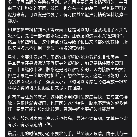
多，不同品牌的会略有区别。这东西主要是用来粘塑料的，并且
由于塑料种类的不同，效果上也会有一定的差异。就其粘塑料的
能力来说，可以说是很强了，有时候甚至能把要粘的塑料烧掉一
部分。
如果想把塑料粘到木头等表面上也是可以的，这就利用了木头的
吸水性，先把一部分胶水吸进去，让表层的这块木头“塑料化”，
然后再和塑料粘。这个特点也就导致了粘出来的部分比较硬，所
以这种胶水不适用于类似于橡胶的软塑料。
另外，需要注意的是，虽然它粘塑料的能力看起来非常厉害，但
是其强度还是远远达不到原来的塑料的，如果是粘住两个塑料
片，中间缝隙中灌上胶水还是可以很结实的，因为接触面积大；
但是如果是一个塑料棍折断了，想粘住接头，这是不可能的，因
为接触面积太小了，强度太小，此时可以考虑在旁边再放一根塑
料棍之类的增大接触面积来提高其强度。
再有需要注意的就是，这种胶水用的时候速度要快，它与空气接
触之后很快就会凝固，也正因为这个特性，胶水不是涂的越多越
好，要尽可能让胶水比较薄，否则中间需要好久才能凝固。
另外，胶水对表面干净要求也很高，最好不要有图，尤其是不能
有水，有水肯定粘不住。
最后，用的时候要小心不要粘到手，甚至滴入眼睛，由于其有一