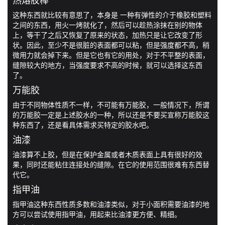
这种东西就比较有意思了，本身是 一种有弹性的介于橡胶和塑料
之间的东西，用火一烤就化了，然后可以趁热涂抹在别的物体
上，等干了之后又恢复了原来的状态，加热只是让它改变了形
状。因此，至少不是很脏的表面都可以粘，但是强度都不高，稍
微用力就会掉下来。但是它也有它的用处，对于不平整的表面，
缝隙较大的地方，当强度要求不高的时候，就可以选择这东西
了。
万能胶
由于不同物体性质不一样，不可能有万能胶，一般情况下，所谓
的万能胶一定是上述胶水的一种，所以还是不要买宣称万能胶这
种东西了，还是看具体需求买特定的胶水吧。
油漆
油漆算不上胶，但是在保护金属或者木质表面上具有很好的效
果，同时还能粘住连接处的缝隙。在它的使用范围很难有东西替
代它。
指甲油
指甲油这种东西性质多数和油漆类似，对于小面积需要油漆的地
方可以尝试使用指甲油，用起来比油漆更方便、精细。