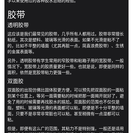
学以来使用过的各种胶水总结的经验。
胶带
透明胶带
这应该是我们最常见的胶带，几乎所有人都用过。胶带非常擅长
粘纸，其次是塑料、玻璃等光滑的表面。如果不光滑是粘不了
的，比如不平整的墙面（尤其再脏一点，简直浪费胶带）、生锈
的金属表面等。
另外，透明胶带有学生常用的窄胶带和粘箱子用的宽胶带，一般
情况下，宽胶带上的胶质量更好一些。也就是说，即便是同样的
面积，依然是宽胶带粘力更强一些。
双面胶
双面胶的出现仿佛比固体胶更方便，可以预先把双面胶的一面粘
到某个位置上，等另一面需要粘的时候把那一面揭开就好了，避
免了用的时候需要再找胶水的尴尬。双面胶的范围也不仅仅是
指，塑料、玻璃等光滑的表面都可以粘，即便是不十分平整的墙
面，只要不是非常非常脏也可以粘，甚至稍微有一点湿都可以
粘。
但是，即便有这么广的范围，其粘力不是特别强，一般还是适用