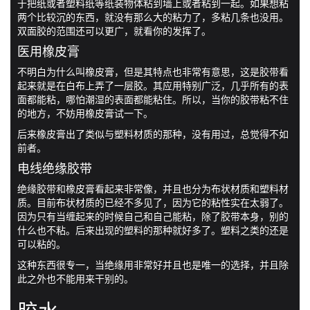
于把纸或者塑料纸等纸装物体粘到墙上或者粘到一起。如果想粘
两个比较沉的东西，就没有那么大的粘力了，多粘几条也没用。
双面胶的范围还可以更广，就看你的发挥了。
医用橡皮膏
不明白为什么叫橡皮膏，但是其特点也非常有意思，这是胶带看
起来就是在白布上弄了一层胶。其应用特别广泛，几乎所有的表
面都能粘，哪怕潮湿的表面都能粘住。所以，当你的胶带粘不住
的地方，不妨用橡皮膏试一下。
后来橡皮膏出了类似与塑料材质的那种，没有用过，总觉得不如
前者。
电线绝缘胶带
绝缘胶带和橡皮膏看起来非常像，并且也分为布状材质和塑料材
质。目前布状材质的已经不多见了，因为它的粘性实在太弱了。
因为只有当缠起来的时候自己和自己能粘，除了胶带本身，别的
什么也不粘。后来出现的塑料的那种就好多了。塑料之类的还是
可以粘的。
这种东西很专一，当绝缘用非常好并且也是唯一的选择，并且除
此之外也不能用来干别的。