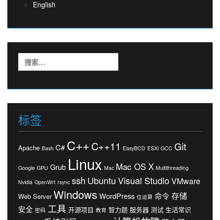
English
搜
索：
标签
C++
C++11
Git
C#
Apache
Bash
EasyBCD
ESXi
GCC
Linux
Mac OS X
Grub
Google
GPU
Mac
Multithreading
ssh
Ubuntu
Visual Studio
VMware
Nvidia
OpenWrt
rsync
Windows
存储
WordPress
命令
Web Server
位运算
工具
安全
开源项目
智力题
服务器
测试
生活常识
密码
教育