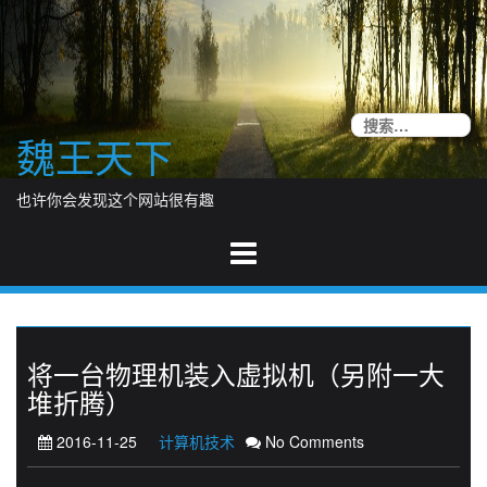
Skip
to
content
搜
魏王天下
索
也许你会发现这个网站很有趣
将一台物理机装入虚拟机（另附一大
堆折腾）
2016-11-25
计算机技术
No Comments