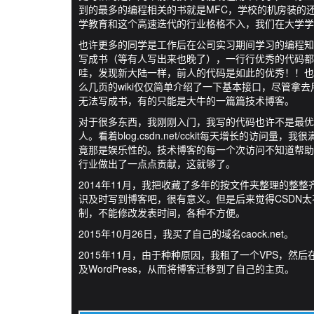
到的最多的编程相关的书就是MFC，学校的机房装的还
学教育和这个高速迭代的行业格格不入，我们在大学学
也许更多的同学是工作后在公司实习期间学习的编程知
写成书（等有人写出来也晚了），一行行优秀的代码都沉
哇，发现新大陆一样，前人的代码是如此的优秀！！也
么几页的wiki仅仅简单介绍了一下基本接口，尽管拿
无法写成书，有的只能是大牛的一篇篇技术博客。
对于很多东西，我刚刚入门，我写的代码也许不是最优
人。看着blog.csdn.net/cckit每天增长的访
竟那是娱乐性的。技术博客的每一个次访问不知道帮助
行业做出了一点点贡献，这就够了。
2014年11月，我把收藏了多年的按文件夹整理的整整
识及时写到博客吧，很有意义。但是后来觉得CSDN
制，不能修改发表时间，各种不方便。
2015年10月26日，我买了自己的域名caock.net。
2015年11月，由于种种原因，我租了一个VPS，然后在
及WordPress，从而将博客迁移到了自己的主页。