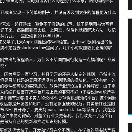
力走在了班里前列。当时对博客什么的还没什么印象，调代码的经验
书而已或者实现一下简单的例子，并没有涉及到太多的编程更没什么
同学喜欢一起打游戏，避免不了激动的出声，我于是到图书馆写程
xt记下来，然后回到宿舍统一上网查，然后也就把解决方法一块记
种方式，一直延续到2014年11月。
了几天Apple刚推出的Swift语言。由于swift是刚推出的语
就去stackoverflow提问了，几个小时就能收到正确的解
刚推出的编程语言，为什么不给国内同行制造一点福利呢？都藏
次呢？
，因为需要一直学习，并且学习的还是人制定的规则，虽然主流
但是目前代码的复用还远没有达到理想的模块化，也没有统一的
的零件都可以购买现成的。软件行业远没达到这种程度，由于商
ft等优秀的编程语言在跨平台开发上做的非常不好（不要说java能跨平
软这个拥有足够技术实力的公司不把C#提供到别的平台？这个问题
的永远都是开发者和用户，没有足够强硬的规范，其实最终还是阻
ET要开源了，要支持mac、android、ios等系统了。我在这
点做这件事情对微软、对整个行业会更有利。我们改变不了这个行
是保持自己的更新和推动知识的传播。
业更新迭代太快了，开发和学习完全不同步。在学校的图书馆里看