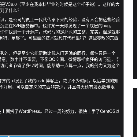
是VC6.0（至少在我本科毕业的时候是这个样子的）。这样的大
到了什么？
识，是公司的员工一代代传承下来的经验，没有人会把这些经验
淀在SVN服务器中。也许某一天你发现了一个底层的bug，
许你找到一个开源库，代码写的是那么的工整、完美。但是就那
去用吧，足够了。可里面的技术就死在代码里吗？这些零散的东西
秀的，但是至少它能帮助比我入门更晚的同行，哪怕只是一个
问量，我很满意。数字并不重要，不像QQ空间、微博那样疯狂的访问量，毕
访问者节省了多少时间，能帮助一点算一点，我的努力又为这个
齐齐的txt发到了我的csdn博客上，花了不少时间。以后学到的知
太不好用，可以自定义的东西非常少，并且每天还有发表数量限
上面搭了WordPress。经过一周的努力，很快上手了CentOS以