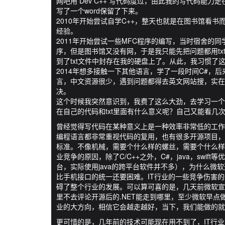
网吧用 Dev C++ 写代码度过，由此我的写代码能
写了一个word保留了下来。
2010年开始尝试自学C++，整天也就是在图书馆看
经验。
2011年开始尝试一些MFC程序的编写，当时宿舍的
序，但是图书馆又没有网，于是我只能先把问题都用t
到了txt文件中封存在我的硬盘上了。从此，我习惯了这
2014年想多接触一下其他语言，学了一段时间C#，后来又学
言，中文资源很少，遇到问题都得去英文网站搜，实在搞不定
决。
这个时候我突然意识到，我费了这么大劲，去学习一个
在自己的代码和txt里面有什么意义呢？自己又能看几
曾经觉得写代码在某种意义上是一种效率非常低的工作
编程语言都非常重视代码的复用，也有很多开源项目，
标准。不像机械，需要个什么样的螺丝，需要个什么样
业竞争的原因，除了C/C++之外，C#，java，swi
台，实际使用java的跨平台软件并不多），为什么微
比手机接口的统一还要困难。IT行业的一些竞争伤害
碍了整个行业的发展。可以算可喜的是，几天前微软宣布.N
里不去评论开源后的.NET能走到哪里，至少微软早
业的大方向，相信它会越走越好，当下，我们能做的就
更可惜的是，几年前的技术可能现在用不到了，IT行