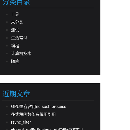
分类目录
工具
未分类
测试
生活常识
编程
计算机技术
随笔
近期文章
GPU显存占用no such process
多线程函数传参慎用引用
rsync_filter
shared_ptr改成unique_ptr导致编译不过