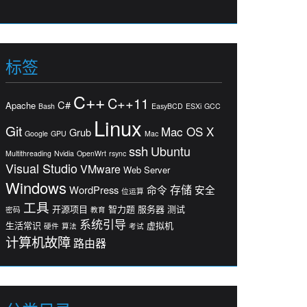
标签
C++
C++11
C#
Apache
Bash
EasyBCD
ESXi
GCC
Linux
Git
Mac OS X
Grub
Google
GPU
Mac
ssh
Ubuntu
Multithreading
Nvidia
OpenWrt
rsync
Visual Studio
VMware
Web Server
Windows
存储
WordPress
命令
安全
位运算
工具
开源项目
智力题
服务器
测试
密码
教育
系统引导
生活常识
虚拟机
硬件
算法
考试
计算机故障
路由器