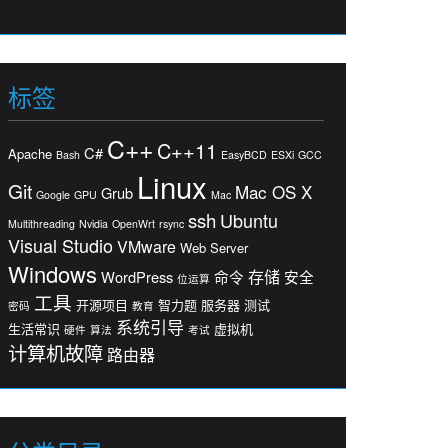
标签
C++
C++11
C#
Apache
Bash
EasyBCD
ESXi
GCC
Linux
Git
Mac OS X
Grub
Google
GPU
Mac
ssh
Ubuntu
Multithreading
Nvidia
OpenWrt
rsync
Visual Studio
VMware
Web Server
Windows
存储
WordPress
命令
安全
位运算
工具
开源项目
智力题
服务器
测试
密码
教育
系统引导
生活常识
虚拟机
硬件
算法
考试
计算机故障
路由器