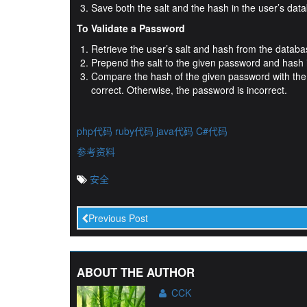
Save both the salt and the hash in the user’s dat
To Validate a Password
Retrieve the user’s salt and hash from the databa
Prepend the salt to the given password and hash 
Compare the hash of the given password with the 
correct. Otherwise, the password is incorrect.
php代码
ruby代码
java代码
C#代码
参考资料
安全
Previous Post
ABOUT THE AUTHOR
CCK