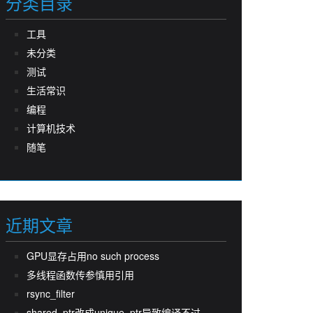
分类目录
工具
未分类
测试
生活常识
编程
计算机技术
随笔
近期文章
GPU显存占用no such process
多线程函数传参慎用引用
rsync_filter
shared_ptr改成unique_ptr导致编译不过