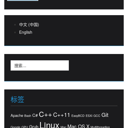
中文 (中国)
English
搜
索：
标签
C++
C++11
Git
C#
Apache
Bash
EasyBCD
ESXi
GCC
Linux
Mac OS X
Grub
Google
GPU
Mac
Multithreading