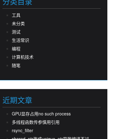
分类目录
工具
未分类
测试
生活常识
编程
计算机技术
随笔
近期文章
GPU显存占用no such process
多线程函数传参慎用引用
rsync_filter
shared_ptr改成unique_ptr导致编译不过