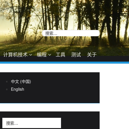
搜
索：
计算机技术
编程
工具
测试
关于
中文 (中国)
English
搜
索：