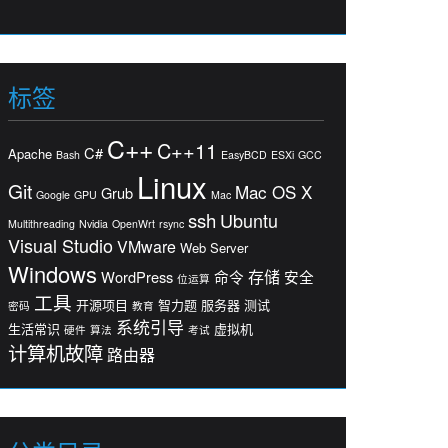
标签
C++
C++11
C#
Apache
Bash
EasyBCD
ESXi
GCC
Linux
Git
Mac OS X
Grub
Google
GPU
Mac
ssh
Ubuntu
Multithreading
Nvidia
OpenWrt
rsync
Visual Studio
VMware
Web Server
Windows
存储
WordPress
命令
安全
位运算
工具
开源项目
智力题
服务器
测试
密码
教育
系统引导
生活常识
虚拟机
硬件
算法
考试
计算机故障
路由器