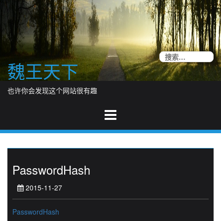
Skip
to
content
搜
魏王天下
索
也许你会发现这个网站很有趣
PasswordHash
2015-11-27
PasswordHash