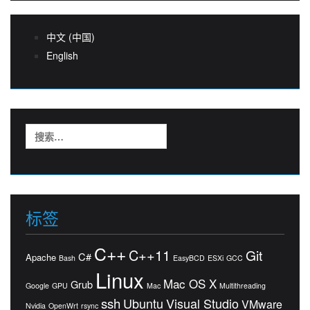
中文 (中国)
English
搜
索：
标签
C++
C++11
Git
C#
Apache
Bash
EasyBCD
ESXi
GCC
Linux
Mac OS X
Grub
Google
GPU
Mac
Multithreading
ssh
Ubuntu
Visual Studio
VMware
Nvidia
OpenWrt
rsync