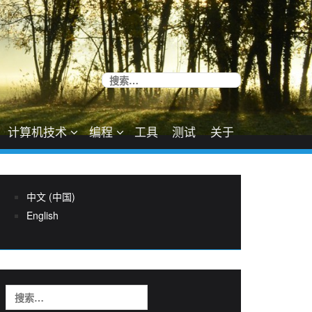
搜
索：
计算机技术
编程
工具
测试
关于
中文 (中国)
English
搜
索：