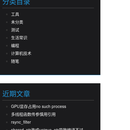
分类目录
工具
未分类
测试
生活常识
编程
计算机技术
随笔
近期文章
GPU显存占用no such process
多线程函数传参慎用引用
rsync_filter
shared_ptr改成unique_ptr导致编译不过