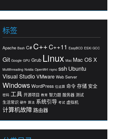
标签
C++
C++11
C#
Apache
Bash
EasyBCD
ESXi
GCC
Linux
Git
Mac OS X
Grub
Google
GPU
Mac
ssh
Ubuntu
Multithreading
Nvidia
OpenWrt
rsync
Visual Studio
VMware
Web Server
Windows
存储
WordPress
命令
安全
位运算
工具
开源项目
智力题
服务器
测试
密码
教育
系统引导
生活常识
虚拟机
硬件
算法
考试
计算机故障
路由器