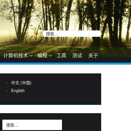
搜
索：
计算机技术
编程
工具
测试
关于
中文 (中国)
English
搜
索：