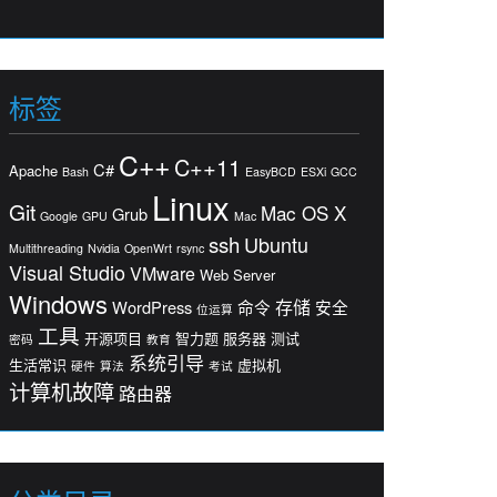
标签
C++
C++11
C#
Apache
Bash
EasyBCD
ESXi
GCC
Linux
Git
Mac OS X
Grub
Google
GPU
Mac
ssh
Ubuntu
Multithreading
Nvidia
OpenWrt
rsync
Visual Studio
VMware
Web Server
Windows
存储
WordPress
命令
安全
位运算
工具
开源项目
智力题
服务器
测试
密码
教育
系统引导
生活常识
虚拟机
硬件
算法
考试
计算机故障
路由器