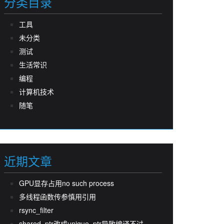
分类目录
工具
未分类
测试
生活常识
编程
计算机技术
随笔
近期文章
GPU显存占用no such process
多线程函数传参慎用引用
rsync_filter
shared_ptr改成unique_ptr导致编译不过