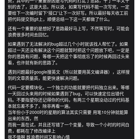
费，其中的一个重要原因是写代码时打乱了思路，干了一半又干
别的去了，这是大忌。所以说，如果写代码不能一次写完，一定
要给下一次编时留下“接口”让下一次好写。所以最好每天收工前
把代码提交到git上，顺便总结一下这一天都做了什么。
还有一个重要的是想好了思路最好马上写，不然等写时，可能会
浪费很多时间去回忆。
如果遇到了无法解决的bug超过几个小时就该找人帮忙了。如果
超过一天还没有解决这个问题就暂时把这个问题放下吧，一定是
你的思路有问题，等哪一天把这个事彻底忘了的时候再回过头来
看，也许就有新的思路了。
遇到问题最好google搜英文（所以就要用英文编译器），这样搜
到的文章质量高，能更快速解决问题。
代码一定要模块化，一个独立的功能就要把代码独立出来。等哪
一天回过头来用的时候如果遇到了bug，可以快速定位出错代
码。不要指望你还记得你的代码，有两三个星期没动过的代码基
本就忘差不多了，除非再看一遍。
当年份小于2000时的星期的算法其实只需要 用笔10分钟就能算
出来的东西，然
而我一直在试，并且还写错了一个变量，导致一个小时的时间白
费，都耗在了修改编译上
很不值啊 既浪费时间又影响心情