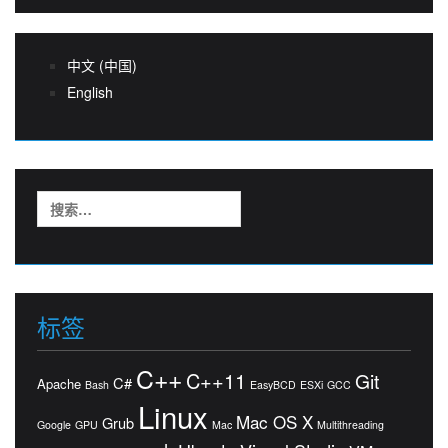
中文 (中国)
English
搜
索：
标签
C++
C++11
Git
C#
Apache
Bash
EasyBCD
ESXi
GCC
Linux
Mac OS X
Grub
Google
GPU
Mac
Multithreading