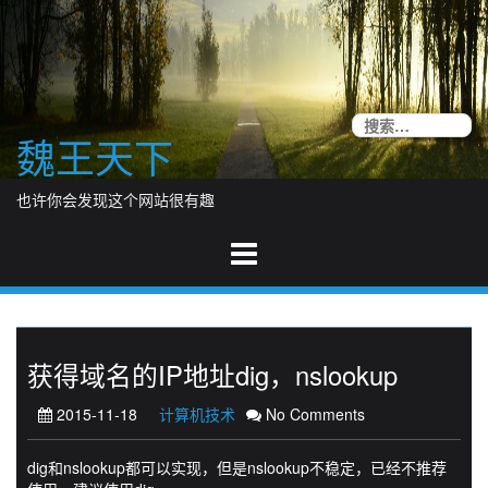
Skip
to
content
搜
魏王天下
索
也许你会发现这个网站很有趣
获得域名的IP地址dig，nslookup
2015-11-18
计算机技术
No Comments
dig和nslookup都可以实现，但是nslookup不稳定，已经不推荐