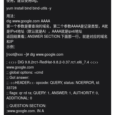
使用，建议使用dig。
yum install bind bind-utils -y
用法：
dig www.google.com AAAA
第一个参数是要查询的域名，第二个参数AAAA是记录类型，A就
是IPv4地址（默认就是A），AAAA就是ipv6地址
返回结果看;; ANSWER SECTION:下面那一行，就是对应的域名
和IP
示例：
[root@xxx ~]# dig www.google.com
; <<>> DiG 9.8.2rc1-RedHat-9.8.2-0.37.rc1.el6_7.4 <<>>
www.google.com
;; global options: +cmd
;; Got answer:
;; ->>HEADER<<- opcode: QUERY, status: NOERROR, id:
33728
;; flags: qr rd ra; QUERY: 1, ANSWER: 1, AUTHORITY: 0,
ADDITIONAL: 0
;; QUESTION SECTION:
;www.google.com. IN A