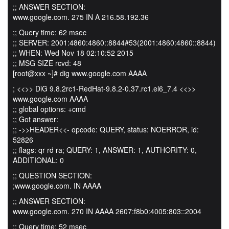
;; ANSWER SECTION:
www.google.com. 275 IN A 216.58.192.36
;; Query time: 62 msec
;; SERVER: 2001:4860:4860::8844#53(2001:4860:4860::8844)
;; WHEN: Wed Nov 18 02:10:52 2015
;; MSG SIZE rcvd: 48
[root@xxx ~]# dig www.google.com AAAA
; <<>> DiG 9.8.2rc1-RedHat-9.8.2-0.37.rc1.el6_7.4 <<>>
www.google.com AAAA
;; global options: +cmd
;; Got answer:
;; ->>HEADER<<- opcode: QUERY, status: NOERROR, id:
52826
;; flags: qr rd ra; QUERY: 1, ANSWER: 1, AUTHORITY: 0,
ADDITIONAL: 0
;; QUESTION SECTION:
;www.google.com. IN AAAA
;; ANSWER SECTION:
www.google.com. 270 IN AAAA 2607:f8b0:4005:803::2004
;; Query time: 52 msec