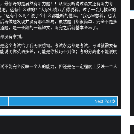
，最惊讶的是居然有听力题！！从来没听说过语文还有听力考
懂吧，这有什么难的？”大家七嘴八舌得说着。过了一会儿教室的
。“这有什么呢？说了个什么都能听的懂嘛。”我心里想着，也认
后再做题发现并没有那么容易，虽然题目都很简单，完全不是多
道题，是一长段的一篇短文，听完之后就基本全忘了。
都没有拿到。
是这个考试给了我无限感慨。考试永远都是考试，考试就需要有
能说明你英语多差，可能是你技巧不到位；考的分高也不能说明
试不能完全反映一个人的能力，但还是在一定程度上反映一个人
Next Post