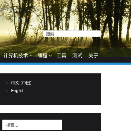
搜
索：
计算机技术
编程
工具
测试
关于
中文 (中国)
English
搜
索：