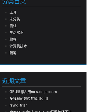
分类目录
工具
未分类
测试
生活常识
编程
计算机技术
随笔
近期文章
GPU显存占用no such process
多线程函数传参慎用引用
rsync_filter
shared_ptr改成unique_ptr导致编译不过