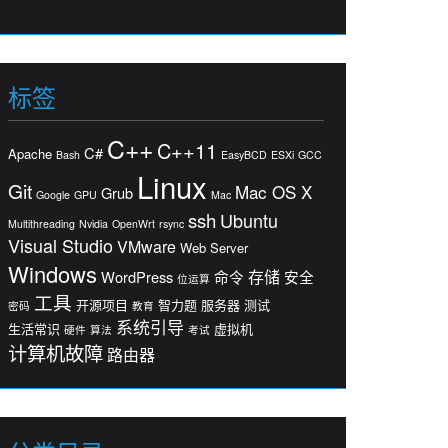
标签
C++
C++11
C#
Apache
Bash
EasyBCD
ESXi
GCC
Linux
Git
Mac OS X
Grub
Google
GPU
Mac
ssh
Ubuntu
Multithreading
Nvidia
OpenWrt
rsync
Visual Studio
VMware
Web Server
Windows
存储
WordPress
命令
安全
位运算
工具
开源项目
智力题
服务器
测试
密码
教育
系统引导
生活常识
虚拟机
硬件
算法
考试
计算机故障
路由器