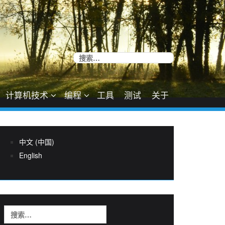
搜
索：
计算机技术
编程
工具
测试
关于
中文 (中国)
English
搜
索：