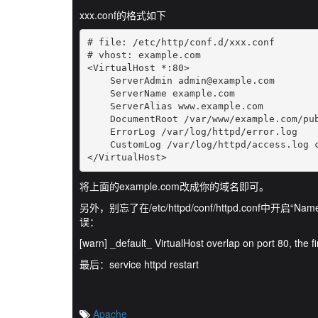
xxx.conf的格式如下
# file: /etc/http/conf.d/xxx.conf

# vhost: example.com

<VirtualHost *:80>

    ServerAdmin admin@example.com

    ServerName example.com

    ServerAlias www.example.com

    DocumentRoot /var/www/example.com/pub
    ErrorLog /var/log/httpd/error.log

    CustomLog /var/log/httpd/access.log c
</VirtualHost>
将上面的example.com改成你的域名即可。
另外，别忘了在/etc/httpd/conf/httpd.conf中开启
误：
[warn] _default_ VirtualHost overlap on port 80, the 
最后：service httpd restart
Apache