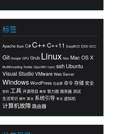
标签
C++
C++11
C#
Apache
Bash
EasyBCD
ESXi
GCC
Linux
Git
Mac OS X
Grub
Google
GPU
Mac
ssh
Ubuntu
Multithreading
Nvidia
OpenWrt
rsync
Visual Studio
VMware
Web Server
Windows
存储
WordPress
命令
安全
位运算
工具
开源项目
智力题
服务器
测试
密码
教育
系统引导
生活常识
虚拟机
硬件
算法
考试
计算机故障
路由器