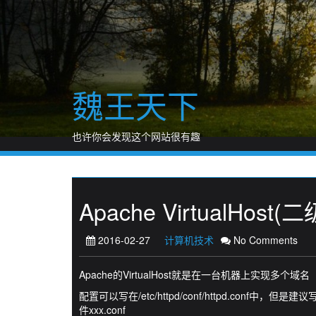
Skip
to
content
魏王天下
也许你会发现这个网站很有趣
Apache VirtualHos
2016-02-27
计算机技术
No Comments
Apache的VirtualHost就是在一台机器上实现多个
配置可以写在/etc/httpd/conf/httpd.conf中，但
件xxx.conf