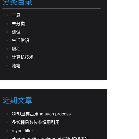
分类目录
工具
未分类
测试
生活常识
编程
计算机技术
随笔
近期文章
GPU显存占用no such process
多线程函数传参慎用引用
rsync_filter
shared_ptr改成unique_ptr导致编译不过