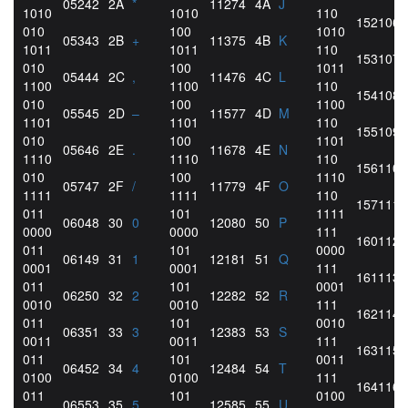
052
42
2A
*
112
74
4A
J
1010
1010
110
152
106
010
100
1010
053
43
2B
+
113
75
4B
K
1011
1011
110
153
107
010
100
1011
054
44
2C
,
114
76
4C
L
1100
1100
110
154
108
010
100
1100
055
45
2D
–
115
77
4D
M
1101
1101
110
155
109
010
100
1101
056
46
2E
.
116
78
4E
N
1110
1110
110
156
110
010
100
1110
057
47
2F
/
117
79
4F
O
1111
1111
110
157
111
011
101
1111
060
48
30
0
120
80
50
P
0000
0000
111
160
112
011
101
0000
061
49
31
1
121
81
51
Q
0001
0001
111
161
113
011
101
0001
062
50
32
2
122
82
52
R
0010
0010
111
162
114
011
101
0010
063
51
33
3
123
83
53
S
0011
0011
111
163
115
011
101
0011
064
52
34
4
124
84
54
T
0100
0100
111
164
116
011
101
0100
065
53
35
5
125
85
55
U