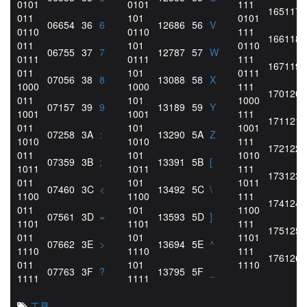
0101
0101
111
165
117
011
101
0101
066
54
36
6
126
86
56
V
0110
0110
111
166
118
011
101
0110
067
55
37
7
127
87
57
W
0111
0111
111
167
119
011
101
0111
070
56
38
8
130
88
58
X
1000
1000
111
170
120
011
101
1000
071
57
39
9
131
89
59
Y
1001
1001
111
171
121
011
101
1001
072
58
3A
:
132
90
5A
Z
1010
1010
111
172
122
011
101
1010
073
59
3B
;
133
91
5B
[
1011
1011
111
173
123
011
101
1011
074
60
3C
<
134
92
5C
\
1100
1100
111
174
124
011
101
1100
075
61
3D
=
135
93
5D
]
1101
1101
111
175
125
011
101
1101
076
62
3E
>
136
94
5E
^
1110
1110
111
176
126
011
101
1110
077
63
3F
?
137
95
5F
_
1111
1111
工具