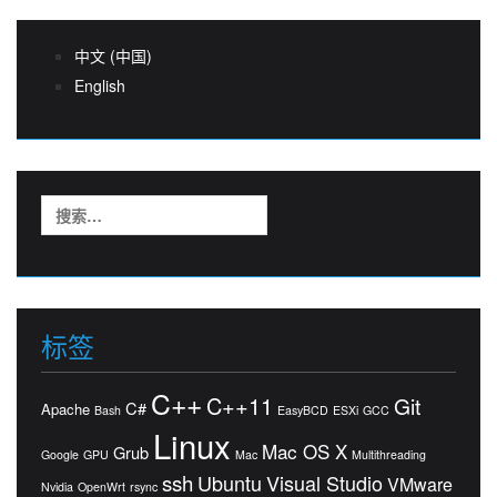
中文 (中国)
English
搜
索：
标签
C++
C++11
Git
C#
Apache
Bash
EasyBCD
ESXi
GCC
Linux
Mac OS X
Grub
Google
GPU
Mac
Multithreading
ssh
Ubuntu
Visual Studio
VMware
Nvidia
OpenWrt
rsync