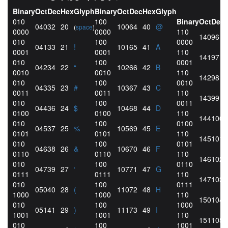
Binary
Oct
Dec
Hex
Glyph
Binary
Oct
Dec
Hex
Glyph
010
100
Binary
Oct
Dec
040
32
20
100
64
40
@
(
space
)
0000
0000
110
140
96
010
100
0000
041
33
21
!
101
65
41
A
0001
0001
110
141
97
010
100
0001
042
34
22
“
102
66
42
B
0010
0010
110
142
98
010
100
0010
043
35
23
#
103
67
43
C
0011
0011
110
143
99
010
100
0011
044
36
24
$
104
68
44
D
0100
0100
110
144
100
010
100
0100
045
37
25
%
105
69
45
E
0101
0101
110
145
101
010
100
0101
046
38
26
&
106
70
46
F
0110
0110
110
146
102
010
100
0110
047
39
27
‘
107
71
47
G
0111
0111
110
147
103
010
100
0111
050
40
28
(
110
72
48
H
1000
1000
110
150
104
010
100
1000
051
41
29
)
111
73
49
I
1001
1001
110
151
105
010
100
1001