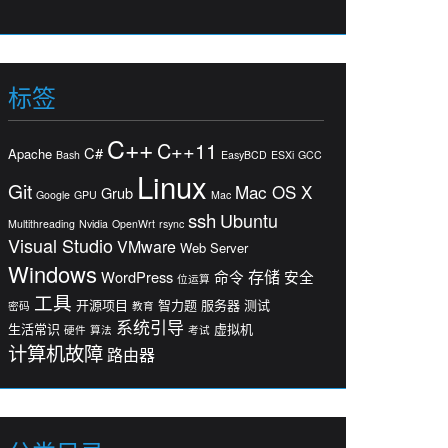
标签
C++
C++11
C#
Apache
Bash
EasyBCD
ESXi
GCC
Linux
Git
Mac OS X
Grub
Google
GPU
Mac
ssh
Ubuntu
Multithreading
Nvidia
OpenWrt
rsync
Visual Studio
VMware
Web Server
Windows
存储
WordPress
命令
安全
位运算
工具
开源项目
智力题
服务器
测试
密码
教育
系统引导
生活常识
虚拟机
硬件
算法
考试
计算机故障
路由器