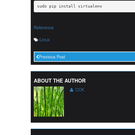
sudo pip install virtualenv
Reference
Linux
Previous Post
ABOUT THE AUTHOR
CCK