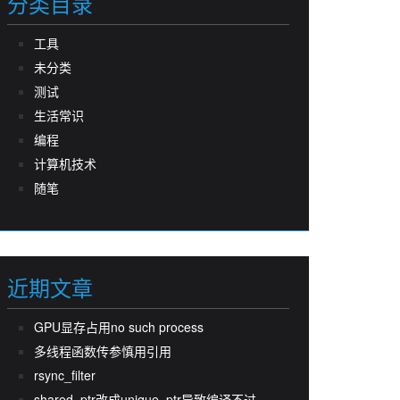
分类目录
工具
未分类
测试
生活常识
编程
计算机技术
随笔
近期文章
GPU显存占用no such process
多线程函数传参慎用引用
rsync_filter
shared_ptr改成unique_ptr导致编译不过