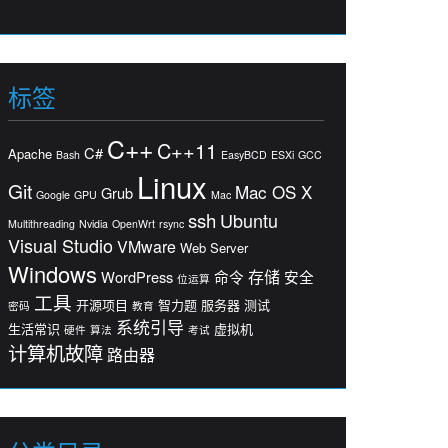
标签
C++
C++11
C#
Apache
Bash
EasyBCD
ESXi
GCC
Linux
Git
Mac OS X
Grub
Google
GPU
Mac
ssh
Ubuntu
Multithreading
Nvidia
OpenWrt
rsync
Visual Studio
VMware
Web Server
Windows
存储
WordPress
命令
安全
位运算
工具
开源项目
智力题
服务器
测试
密码
教育
系统引导
生活常识
虚拟机
硬件
算法
考试
计算机故障
路由器