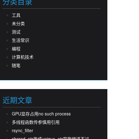
分类目录
工具
未分类
测试
生活常识
编程
计算机技术
随笔
近期文章
GPU显存占用no such process
多线程函数传参慎用引用
rsync_filter
shared_ptr改成unique_ptr导致编译不过