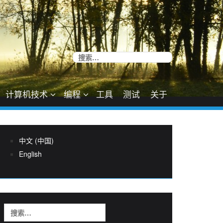
搜
索：
计算机技术
编程
工具
测试
关于
中文 (中国)
English
搜
索：