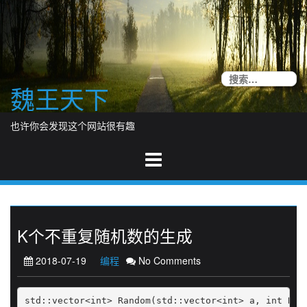
Skip
to
content
搜
魏王天下
索
也许你会发现这个网站很有趣
K个不重复随机数的生成
2018-07-19
编程
No Comments
std::vector<int> Random(std::vector<int> a, int K)
