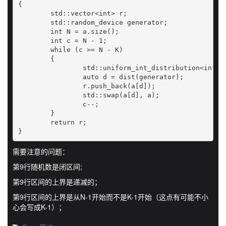
{

	std::vector<int> r;

	std::random_device generator;

	int N = a.size();

	int c = N - 1;

	while (c >= N - K)

	{

		std::uniform_int_distribution<int> dist(0, c);

		auto d = dist(generator);

		r.push_back(a[d]);

		std::swap(a[d], a);

		c--;

	}

	return r;

}
需要注意的问题：
第9行随机数是闭区间;
第9行区间的上界是递减的；
第9行区间的上界是从N-1开始而不是K-1开始（这点有可能不小
心会写成K-1）；