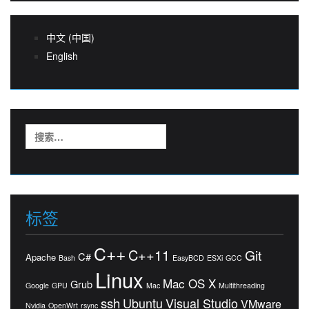
中文 (中国)
English
搜
索：
标签
C++
C++11
Git
C#
Apache
Bash
EasyBCD
ESXi
GCC
Linux
Mac OS X
Grub
Google
GPU
Mac
Multithreading
ssh
Ubuntu
Visual Studio
VMware
Nvidia
OpenWrt
rsync