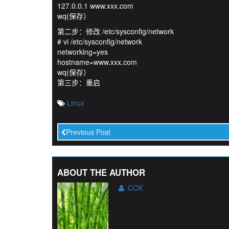
127.0.0.1 www.xxx.com
wq(保存）
第二步：修改 /etc/sysconfig/network
# vi /etc/sysconfig/network
networking=yes
hostname=www.xxx.com
wq(保存）
第三步：重启
Linux
Previous Post
ABOUT THE AUTHOR
CCK