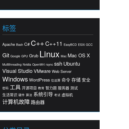
标签
C++
C++11
C#
Apache
Bash
EasyBCD
ESXi
GCC
Linux
Git
Mac OS X
Grub
Google
GPU
Mac
ssh
Ubuntu
Multithreading
Nvidia
OpenWrt
rsync
Visual Studio
VMware
Web Server
Windows
存储
WordPress
命令
安全
位运算
工具
开源项目
智力题
服务器
测试
密码
教育
系统引导
生活常识
虚拟机
硬件
算法
考试
计算机故障
路由器