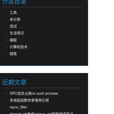
分类目录
工具
未分类
测试
生活常识
编程
计算机技术
随笔
近期文章
GPU显存占用no such process
多线程函数传参慎用引用
rsync_filter
shared_ptr改成unique_ptr导致编译不过