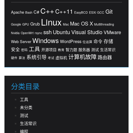
C++
C++11
Git
C#
Apache
Bash
EasyBCD
ESXi
GCC
Linux
Mac OS X
Grub
Google
GPU
Mac
Multithreading
ssh
Ubuntu
Visual Studio
VMware
Nvidia
OpenWrt
rsync
Windows
存储
WordPress
命令
Web Server
位运算
工具
安全
开源项目
智力题
服务器
测试
生活常识
密码
教育
计算机故障
系统引导
路由器
虚拟机
硬件
算法
考试
分类目录
工具
未分类
测试
生活常识
编程