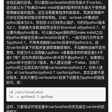
去找后面的目录。可以看到/usr/local/bin的优先级大于/usr/bin，
这也就以为了你通过make install安装的程序的优先级大于使用源
管理器安装的程序。这在当需要某程序的新版本，而源管理器中
只存在旧版本的情况非常有帮助。比如：centos6.x中集成的
python版本为2.6，而目前 2.6已经停止维护，问的的python版本
为2.7，但是绝大多数源既然没有针对centos6.x的python2.7，所
以要升级python版本，可以通过wget源码然后make install之后
的python安装在目录/usr/local/bin目录下，一般可执行文件名字
为python2.7。不用考虑删除/usr/bin目录中的python2.6，因
为/usr/bin目录下的程序是源管理器管理的，手动删除会破坏其完
整性。但是为什么当我输入python -v查看版本的时候还是2.6不
是2.7呢？因为你用的是python命令而不是python2.7，如果想让
python命令也执行2.7版本，有人建议创建一个alias，当执行
python的之后其实执行的是/usr/local/bin/python2.7，也有人建
议ln -sf /usr/local/bin/python2.7 /usr/bin/python，其实这都不是
好版本，其实只要在/usr/local/bin/目录下创建名为python的链接
即可，即：
cd /usr/local/bin

ln -s python2.7 python
这时，只要保证环境变量中/usr/local/bin的优先级在/usr/bin的前
面即可。