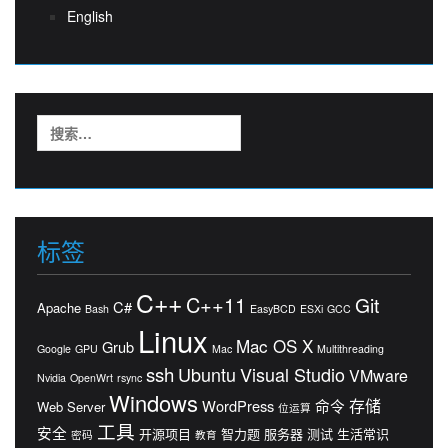
English
搜
索：
标签
C++
C++11
Git
C#
Apache
Bash
EasyBCD
ESXi
GCC
Linux
Mac OS X
Grub
Google
GPU
Mac
Multithreading
ssh
Ubuntu
Visual Studio
VMware
Nvidia
OpenWrt
rsync
Windows
存储
WordPress
命令
Web Server
位运算
工具
安全
开源项目
智力题
服务器
测试
生活常识
密码
教育