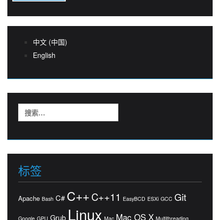
中文 (中国)
English
搜
索：
标签
C++
C++11
Git
C#
Apache
Bash
EasyBCD
ESXi
GCC
Linux
Mac OS X
Grub
Google
GPU
Mac
Multithreading