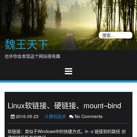
Skip
to
content
搜
魏王天下
索
也许你会发现这个网站很有趣
Linux软链接、硬链接、mount–bind
2016-05-23
计算机技术
No Comments
软链接：类似于Windows中的快捷方式。ln -s 链接到的路径 创