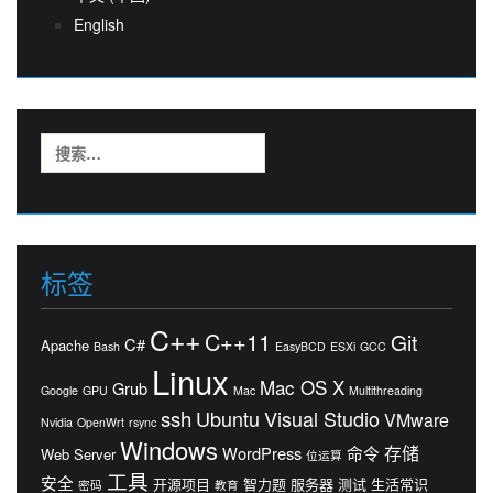
English
搜
索：
标签
C++
C++11
Git
C#
Apache
Bash
EasyBCD
ESXi
GCC
Linux
Mac OS X
Grub
Google
GPU
Mac
Multithreading
ssh
Ubuntu
Visual Studio
VMware
Nvidia
OpenWrt
rsync
Windows
存储
WordPress
命令
Web Server
位运算
工具
安全
开源项目
智力题
服务器
测试
生活常识
密码
教育