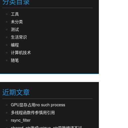
分类目录
工具
未分类
测试
生活常识
编程
计算机技术
随笔
近期文章
GPU显存占用no such process
多线程函数传参慎用引用
rsync_filter
shared_ptr改成unique_ptr导致编译不过