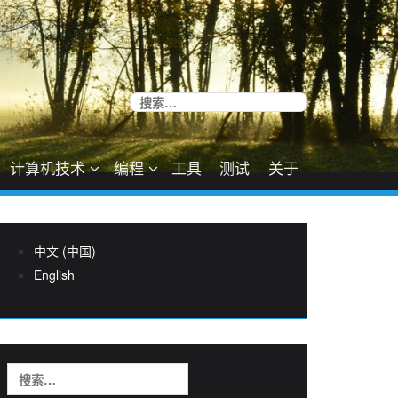
搜
索：
计算机技术
编程
工具
测试
关于
中文 (中国)
English
搜
索：