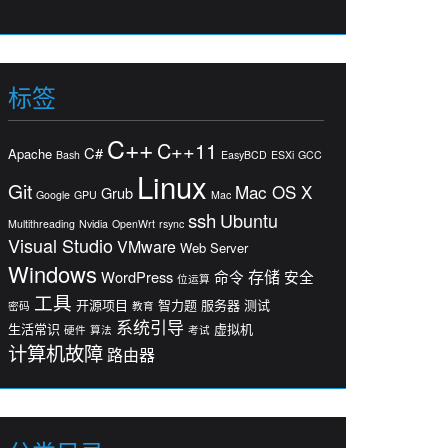
标签
C++
C++11
C#
Apache
Bash
EasyBCD
ESXi
GCC
Linux
Git
Mac OS X
Grub
Google
GPU
Mac
ssh
Ubuntu
Multithreading
Nvidia
OpenWrt
rsync
Visual Studio
VMware
Web Server
Windows
存储
WordPress
命令
安全
位运算
工具
开源项目
智力题
服务器
测试
密码
教育
系统引导
生活常识
虚拟机
硬件
算法
考试
计算机故障
路由器