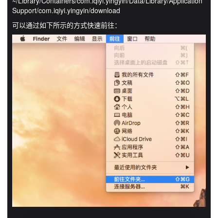
~/Library/Containers/com.iqiyi.yingyin/Data/Library/Application
Support/com.iqiyi.yingyin/download
可以通过如下所示的方式快速前往：