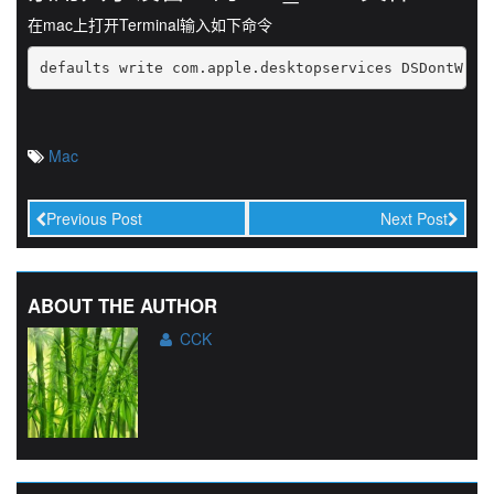
在mac上打开Terminal输入如下命令
defaults write com.apple.desktopservices DSDontWrit
Mac
Previous Post
Next Post
ABOUT THE AUTHOR
CCK