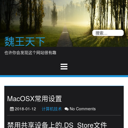
Skip
to
content
搜
魏王天下
索
也许你会发现这个网站很有趣
MacOSX常用设置
2018-01-12
计算机技术
No Comments
禁用共享设备上的.DS_Store文件