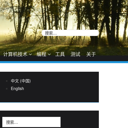
搜
索：
计算机技术
编程
工具
测试
关于
中文 (中国)
English
搜
索：