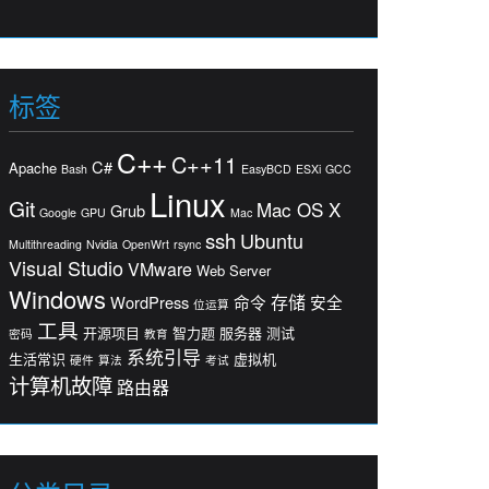
标签
C++
C++11
C#
Apache
Bash
EasyBCD
ESXi
GCC
Linux
Git
Mac OS X
Grub
Google
GPU
Mac
ssh
Ubuntu
Multithreading
Nvidia
OpenWrt
rsync
Visual Studio
VMware
Web Server
Windows
存储
WordPress
命令
安全
位运算
工具
开源项目
智力题
服务器
测试
密码
教育
系统引导
生活常识
虚拟机
硬件
算法
考试
计算机故障
路由器