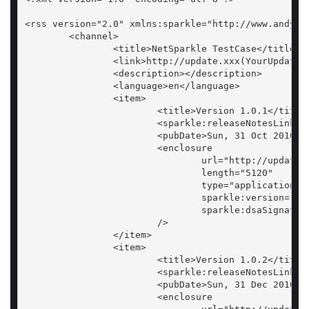
<rss version="2.0" xmlns:sparkle="http://www.andyma
	<channel>      

		<title>NetSparkle TestCase</title>      

		<link>http://update.xxx(YourUpdateServerDomain)/versioninfo.xml</link>     

		<description></description>      

		<language>en</language>               

		<item>            

			<title>Version 1.0.1</title>

			<sparkle:releaseNotesLink>http://update.xxx(YourUpdateServerDomain)/1.0.1/rnotes.html</sparkle:releaseNotesLink>

			<pubDate>Sun, 31 Oct 2010 10:21:11 +0000</pubDate>

			<enclosure 

				url="http://update.xxx(YourUpdateServerDomain)/1.0.1/NetSparklTestApp-1.0.1.exe"

				length="5120" 

				type="application/octet-stream"

				sparkle:version="1.0.1" 

				sparkle:dsaSignature="ngnGYS1ELmGWlhWp0FAzwjmc8VdAFkyIuoybSUwPkpmt+HusArTINQ=="

			/>

		</item>

		<item>            

			<title>Version 1.0.2</title>

			<sparkle:releaseNotesLink>http://update.xxx(YourUpdateServerDomain)/1.0.2/rnotes.html</sparkle:releaseNotesLink>

			<pubDate>Sun, 31 Dec 2010 10:31:11 +0000</pubDate>

			<enclosure 
