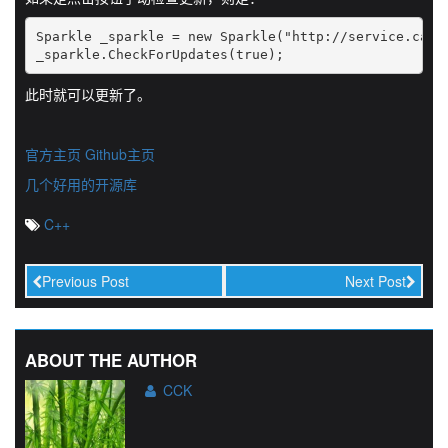
Sparkle _sparkle = new Sparkle("http://service.caock
_sparkle.CheckForUpdates(true);
此时就可以更新了。
官方主页
Github主页
几个好用的开源库
C++
Previous Post
Next Post
ABOUT THE AUTHOR
CCK