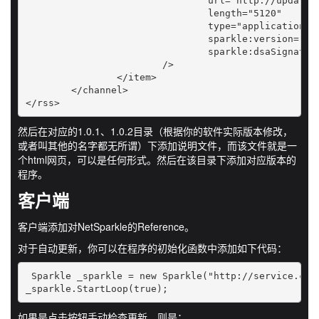
				url="http://update.xxx(YourUpdateServerDomain)/1.0.2/NetSparklTestApp-1.0.2.exe"

				length="5120" 

				type="application/octet-stream"

				sparkle:version="1.0.2" 

				sparkle:dsaSignature="R0Umm343UUfeJ15fV0nDQ2Gg0AsHbGUU76GpsWv2H+agMWXADXpg2g=="

			/>

		</item>

	</channel>

</rss>
然后在对应的1.0.1、1.0.2目录（根据你的软件实际版本修改，
或者叫其他的名字都无所谓）下添加说明文件，而该文件就是一
个html网页，可以是任何形式。然后在该目录下添加对应版本的
程序。
客户端
客户端添加对NetSparkle的Reference。
对于自动更新，你可以在程序的初始化函数中添加如下代码：
 Sparkle _sparkle = new Sparkle("http://service.caoc
如果是点击按钮手动检查更新，则是：