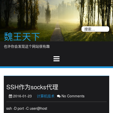
Skip
to
content
搜
魏王天下
索
也许你会发现这个网站很有趣
SSH作为socks代理
2016-01-23
计算机技术
No Comments
ssh -D port -C user@host