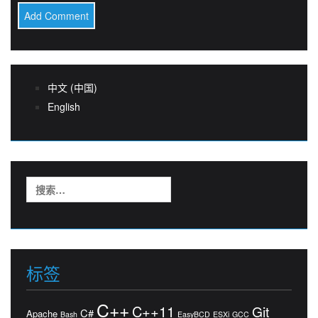
中文 (中国)
English
搜
索：
标签
C++
C++11
Git
C#
Apache
Bash
EasyBCD
ESXi
GCC