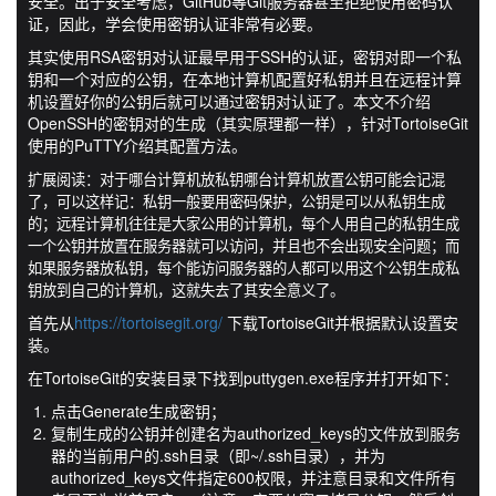
安全。出于安全考虑，GitHub等Git服务器甚至拒绝使用密码认
证，因此，学会使用密钥认证非常有必要。
其实使用RSA密钥对认证最早用于SSH的认证，密钥对即一个私
钥和一个对应的公钥，在本地计算机配置好私钥并且在远程计算
机设置好你的公钥后就可以通过密钥对认证了。本文不介绍
OpenSSH的密钥对的生成（其实原理都一样），针对TortoiseGit
使用的PuTTY介绍其配置方法。
扩展阅读：对于哪台计算机放私钥哪台计算机放置公钥可能会记混
了，可以这样记：私钥一般要用密码保护，公钥是可以从私钥生成
的；远程计算机往往是大家公用的计算机，每个人用自己的私钥生成
一个公钥并放置在服务器就可以访问，并且也不会出现安全问题；而
如果服务器放私钥，每个能访问服务器的人都可以用这个公钥生成私
钥放到自己的计算机，这就失去了其安全意义了。
首先从
https://tortoisegit.org/
下载TortoiseGit并根据默认设置安
装。
在TortoiseGit的安装目录下找到puttygen.exe程序并打开如下：
点击Generate生成密钥；
复制生成的公钥并创建名为authorized_keys的文件放到服务
器的当前用户的.ssh目录（即~/.ssh目录），并为
authorized_keys文件指定600权限，并注意目录和文件所有