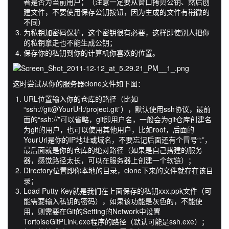
者是否为当前用户；（注意一定要从窗口拷贝公钥、然后创
建文件，不要使用保存公钥按钮，因为生成的文件有稍微的
不同）
为私钥加密码保护，这个密钥很有必要，这样即使别人把你
的私钥拿走也不能生成公钥；
保存你的私钥到你的计算机你喜欢的位置。
这时尝试从你的服务器clone文件如下图：
URL位置输入你的仓库的路径（比如
“ssh://git@YourUrl:/project.git”），默认使用ssh协议，最前
面的“ssh://”可以省略，git即用户名，一般会为git仓库创建名
为git的用户，也可以使用其他用户，比如root，后面的
YourUrl是你的IP地址或域名，不要忘记后面还有个冒号“:”，
最后面就是你的仓库的绝对路径（如果是自己搭建的服务
器，感觉路径太长，可以在服务器上创建一个软链）；
Directory位置即你本地的目录，clone下来的文件就存在该目
录；
Load Putty Key就是我们在上面保存的私钥xxx.ppk文件（可
能需要输入私钥的密码），如果该功能是灰色的，不能使
用，则需要在Git的Setting的Network中设置
TortoiseGitPLink.exe程序的路径（默认可能是ssh.exe）；