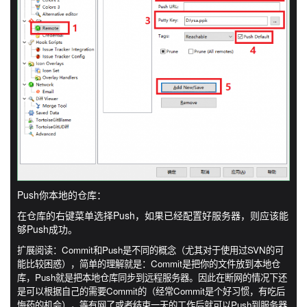
Push你本地的仓库：
在仓库的右键菜单选择Push，如果已经配置好服务器，则应该能
够Push成功。
扩展阅读：Commit和Push是不同的概念（尤其对于使用过SVN的可
能比较困惑），简单的理解就是：Commit是把你的文件放到本地仓
库，Push就是把本地仓库同步到远程服务器。因此在断网的情况下还
是可以根据自己的需要Commit的（经常Commit是个好习惯，有吃后
悔药的机会），等有网了或者结束一天的工作后就可以Push到服务器