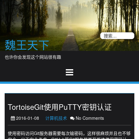
Skip
to
content
搜
魏王天下
索
也许你会发现这个网站很有趣
TortoiseGit使用PuTTY密钥认证
2016-01-08
计算机技术
No Comments
使用密码访问Git服务器需要每次输密码，这样很麻烦并且也不够