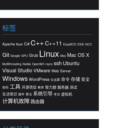
标签
C++
C++11
C#
Apache
Bash
EasyBCD
ESXi
GCC
Linux
Git
Mac OS X
Grub
Google
GPU
Mac
ssh
Ubuntu
Multithreading
Nvidia
OpenWrt
rsync
Visual Studio
VMware
Web Server
Windows
存储
WordPress
命令
安全
位运算
工具
开源项目
智力题
服务器
测试
密码
教育
系统引导
生活常识
虚拟机
硬件
算法
考试
计算机故障
路由器