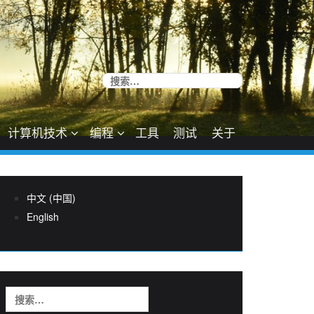
搜
索：
计算机技术
编程
工具
测试
关于
中文 (中国)
English
搜
索：