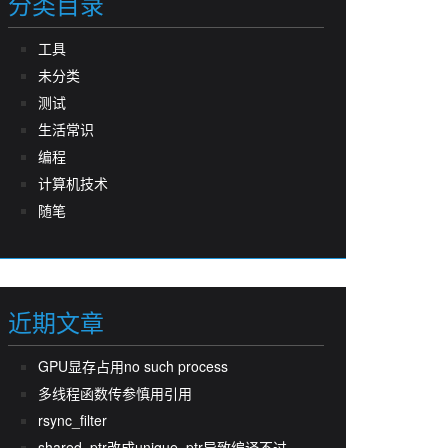
分类目录
工具
未分类
测试
生活常识
编程
计算机技术
随笔
近期文章
GPU显存占用no such process
多线程函数传参慎用引用
rsync_filter
shared_ptr改成unique_ptr导致编译不过