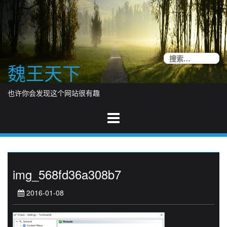
Skip
to
content
搜
魏王天下
索
也许你会发现这个网站很有趣
img_568fd36a308b7
2016-01-08