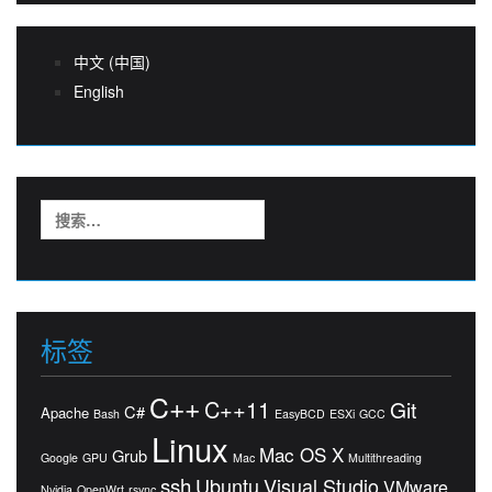
中文 (中国)
English
搜
索：
标签
C++
C++11
Git
C#
Apache
Bash
EasyBCD
ESXi
GCC
Linux
Mac OS X
Grub
Google
GPU
Mac
Multithreading
ssh
Ubuntu
Visual Studio
VMware
Nvidia
OpenWrt
rsync