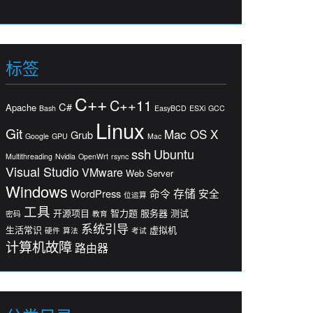
标签
C++
C++11
C#
Apache
Bash
EasyBCD
ESXi
GCC
Linux
Git
Mac OS X
Grub
Google
GPU
Mac
ssh
Ubuntu
Multithreading
Nvidia
OpenWrt
rsync
Visual Studio
VMware
Web Server
Windows
存储
WordPress
命令
安全
位运算
工具
开源项目
智力题
服务器
测试
密码
教育
系统引导
生活常识
虚拟机
硬件
算法
考试
计算机故障
路由器