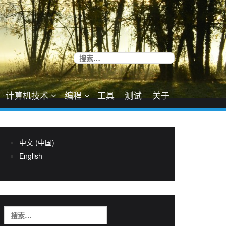
搜
索：
计算机技术
编程
工具
测试
关于
中文 (中国)
English
搜
索：