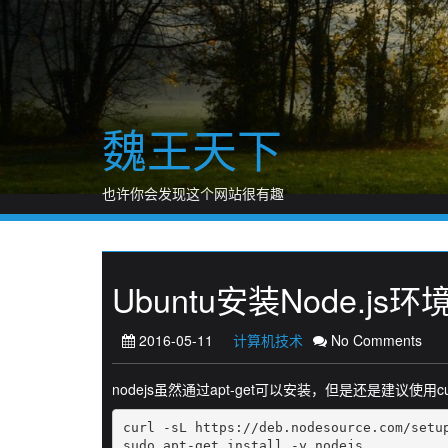
Skip
to
content
魏王天下
也许你会发现这个网站很有趣
Ubuntu安装Node.js环
2016-05-11
计算机技术
No Comments
nodejs虽然通过apt-get可以安装，但是还是建议使用
curl -sL https://deb.nodesource.com/setup
sudo apt-get install -y nodejs
