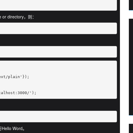
e or directory，则：
xt/plain'});

calhost:3000/');
Hello Word。