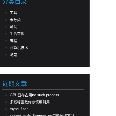
分类目录
工具
未分类
测试
生活常识
编程
计算机技术
随笔
近期文章
GPU显存占用no such process
多线程函数传参慎用引用
rsync_filter
shared_ptr改成unique_ptr导致编译不过