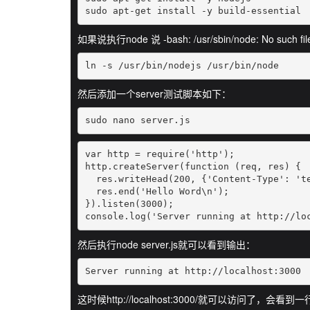
sudo apt-get install -y build-essential
如果说执行node 说 -bash: /usr/sbin/node: No such fil
ln -s /usr/bin/nodejs /usr/bin/node
然后添加一个server测试脚本如下：
sudo nano server.js
var http = require('http');

http.createServer(function (req, res) {

  res.writeHead(200, {'Content-Type': 'te
  res.end('Hello Word\n');

}).listen(3000);

console.log('Server running at http://lo
然后执行node server.js就可以看到输出：
Server running at http://localhost:3000
这时候http://localhost:3000/就可以访问了，会看到一行