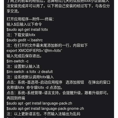
了网上的前辈的经验后，总算经过几天的试验把fcitx小企鹅输入
法安装完成并可以用了。以下将自己安装的经过写下，与各位分
享交流。
打开应用程序—附件—-终端：
输入$后输入以下命令
$sudo apt-get install fcitx
注：下载安装fcitx
$sudo gedit ~/.bashrc
注：在打开的文件最末尾添加新的一行，内容如下
export XMODIFIERS=”@im=fcitx”
输入完成后保存退出。
$im-switch -c
注：设置默认输入法
$im-switch -s fcitx -z deafult
注：设系统默认调用fcitx输入
点击：系统–首选项–启动应用程序 选添加按钮 在弹出的窗口
名称填fcitx 命令填fcitx -d 点添加。
点击：系统–系统管理–语言支持，会提醒升级，跟着升级即可。
再回到终端
$sudo apt -get install language-pack-zh
$sudo apt-get install language-pack-gnome-zh
注：以上更新语言包，不然输入法输出为乱码