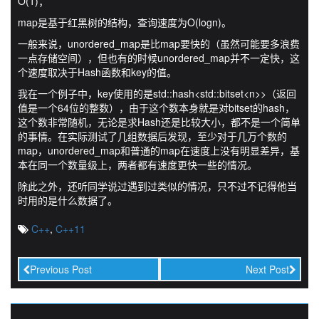
O(1)；
map是基于红黑树的结构，查询速度为O(logn)。
一般来说，unordered_map是比map要快的（虽然可能要多浪费
一点存储空间），但也有的时候unordered_map并不一定快，这
个速度取决于Hash函数和key的值。
我在一个例子中，key使用的是std::hash<std::bitset<n>>（返回
值是一个64位的整数），由于这个数本身就是对bitset的hash，
这个数非常随机，无论是求Hash还是比较大小，都不是一个简单
的事情。在实际测试了几组数据后发现，至少对于几万个数的
map，unordered_map和普通的map在速度上没有明显差异，基
本在同一个数量级上，两者都有速度更快一些的情况。
除此之外，还听同学说过遇到过类似的情况，只不过不记得他当
时用的是什么数据了。
C++
,
C++11
Previous Post
Next Post