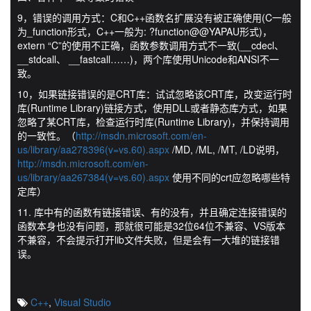
9，错误的调用方式：C和C++函数名扩展没有被正确使用(C一般
为_function形式，C++一般为: ?function@@YAPAU形式)，
extern “C”的使用不正确，函数参数调用方式不一致(__cdecl、
__stdcall、 __fastcall……)，两个库使用Unicode和ANSI不一
致。
10，如果链接错误的是CRT库：试试忽略该CRT库，改变运行时
库(Runtime Library)链接方式，使用DLL或者静态库方式，如果
忽略了某CRT库，检查运行时库(Runtime Library)，并保持调用
的一致性。（
http://msdn.microsoft.com/en-
us/library/aa278396(v=vs.60).aspx
/MD, /ML, /MT, /LD说明，
http://msdn.microsoft.com/en-
us/library/aa267384(v=vs.60).aspx
使用不同的crt应忽略哪些特
定库）
11. 库中有的函数有链接错误、有的没有，并且确定连接错误的
函数本身也没有问题，那就很可能是32位64位不兼容、VS版本
不兼容，不会提示打开lib文件失败，但是会有一大堆的链接错
误。
C++
,
Visual Studio