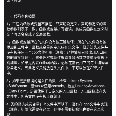
如下可能：
一、代码本身错误
1，工程内函数或变量不存在：只声明没定义，声明和定义的函
数参数列表不一致，函数或变量拼写错误，类成员函数在定义时
忘了写类名变成了全局函数。
2，函数或变量所在的文件没有被正确编译：所在的文件没有被
添加到工程中，函数或变量的定义放在头文件，但是该头文件并
没有被任何一个cpp文件引用（注意：这种情况只会出现入口函
数的链接错误），预处理宏或条件编译导致函数或变量没有被正
确编译，如果是内联(inline)函数，必须在需要用它的每个编译单
位里定义，因此定义只能放在头文件中，不可以放在CPP文件
中。
3，如果链接错误的是入口函数：检查Linker->System-
>SubSystem，是win32还是console，检查Linker->Advanced-
>Entry Point，是否使用了自定义的入口函数，入口函数放在头
文件中，但头文件没有被正确编译。
4. 类的静态成员变量在.h文件中声明了，没有在.cpp文件中实现
（注意，初始化需要在这里，即便不需要初始化也要在这里实
现）。