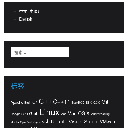
中文 (中国)
English
搜
索：
标签
C++
C++11
Git
C#
Apache
Bash
EasyBCD
ESXi
GCC
Linux
Mac OS X
Grub
Google
GPU
Mac
Multithreading
ssh
Ubuntu
Visual Studio
VMware
Nvidia
OpenWrt
rsync