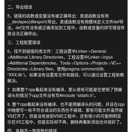
二、导出错误
5，链接的函数或变量没有被正确导出：类或函数没有用
__declspec(dllexport)导出，类或函数没有用模块定义文件def导
出，def文件没有被正确添加到工程中，函数或变量的拼写错误导
致没法正确导出。
三、工程配置错误
6，找不到链接的库文件：工程设置中Linker->General-
>Additional Library Directories，工程设置中Linker->Input-
>Additional Dependencies，Tools->Options->Projects->VC++
Directories->Library files，使用pragma comment(lib,
“XXX.lib”)，如果没有设置库文件和路径，可以通过设置工程依赖
解决。
7. 如果整个cpp看起来没有编译，那么很有可能是在使用了预编
译头的情况下cpp文件没有写#include “stdafx.h”。
8. 整个cpp看起来没有编译，也不是预编译头的问题，并且在cpp
中随便写一些不符合语法的东西也不报错，那有可能文件虽然被
VS打开了，但是没有放到VS的工程中，还有很小的可能明明显
示在VS工程中，但是实际却不再，删除再重新添加也许就好了。
四、各种不一致导致的错误