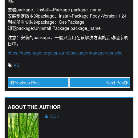
的。
安装package：Install—Package package_name
安装制定版本的package：Install-Package Fody -Version 1.24
列举所有安装的package：Get-Package
卸载package:Uninstall-Package package_name
注意：安装的package，一般只应用在该解决方案的启动程序项
目中。
https://docs.nuget.org/consume/package-manager-console
VS
Previous Post
Next Post
ABOUT THE AUTHOR
CCK