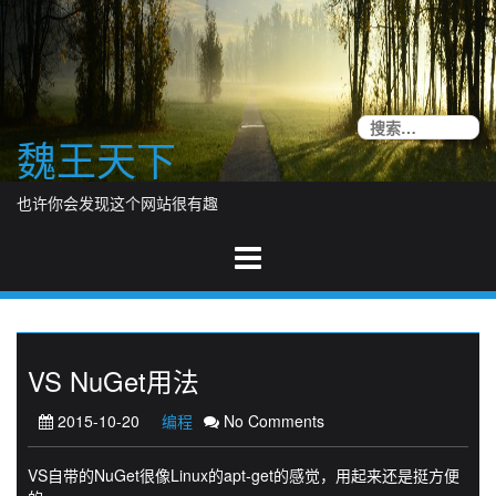
Skip
to
content
搜
魏王天下
索
也许你会发现这个网站很有趣
VS NuGet用法
2015-10-20
编程
No Comments
VS自带的NuGet很像Linux的apt-get的感觉，用起来还是挺方便