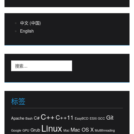
中文 (中国)
English
搜
索：
标签
C++
C++11
Git
C#
Apache
Bash
EasyBCD
ESXi
GCC
Linux
Mac OS X
Grub
Google
GPU
Mac
Multithreading