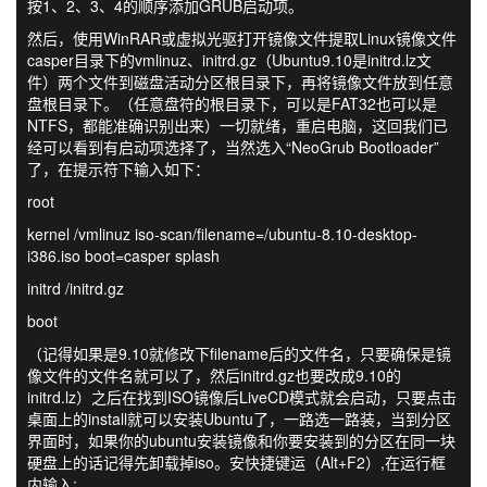
按1、2、3、4的顺序添加GRUB启动项。
然后，使用WinRAR或虚拟光驱打开镜像文件提取Linux镜像文件
casper目录下的vmlinuz、initrd.gz（Ubuntu9.10是initrd.lz文
件）两个文件到磁盘活动分区根目录下，再将镜像文件放到任意
盘根目录下。（任意盘符的根目录下，可以是FAT32也可以是
NTFS，都能准确识别出来）一切就绪，重启电脑，这回我们已
经可以看到有启动项选择了，当然选入“NeoGrub Bootloader”
了，在提示符下输入如下：
root
kernel /vmlinuz iso-scan/filename=/ubuntu-8.10-desktop-
i386.iso boot=casper splash
initrd /initrd.gz
boot
（记得如果是9.10就修改下filename后的文件名，只要确保是镜
像文件的文件名就可以了，然后initrd.gz也要改成9.10的
initrd.lz）之后在找到ISO镜像后LiveCD模式就会启动，只要点击
桌面上的install就可以安装Ubuntu了，一路选一路装，当到分区
界面时，如果你的ubuntu安装镜像和你要安装到的分区在同一块
硬盘上的话记得先卸载掉iso。安快捷键运（Alt+F2）,在运行框
内输入: