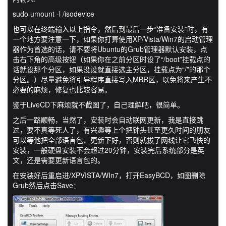
sudo umount -l /isodevice
也可以在终端输入以上指令，然后到最后一步“准备安装”时，有
一个地方要注意一下，如果你打算使用XP/Vista/Win7的启动管理
器作为首选的话，请不要将Ubuntu的Grub管理器默认安装，点
击右下角的高级按钮（如果你在之前分区时设了“/boot”挂载点的
话就设那个分区，如果没设就直接选主分区，挂载点为“/”的那个
分区。）尽量避免将引导程序直接写入MBR区，以免将来产生不
必要的麻烦，修复也比较容易。
鉴于LiveCD下麻烦就不截图了，自己理解吧，很简单。
之后一路顺畅，当然了，安装时会自动联网更新，我是直接跳
过，要不真等死人了，有兴趣等上个把钟头甚至更久时间的朋友
可以等他把全部语言包、更新下好，否则就拔了网线让它飞快的
安装，一般硬盘安装不会超过20分钟，安装完后系统部分是英
文，还是需要更新语言包的。
在安装好后重启进/XPVISTA/WIn7，打开EasyBCD，如图删除
Grub然后点击Save：