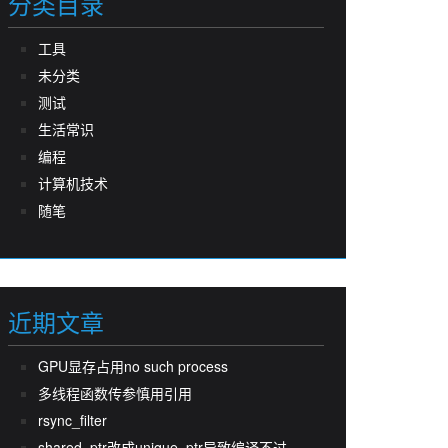
分类目录
工具
未分类
测试
生活常识
编程
计算机技术
随笔
近期文章
GPU显存占用no such process
多线程函数传参慎用引用
rsync_filter
shared_ptr改成unique_ptr导致编译不过