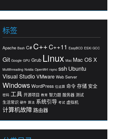
标签
C++
C++11
C#
Apache
Bash
EasyBCD
ESXi
GCC
Linux
Git
Mac OS X
Grub
Google
GPU
Mac
ssh
Ubuntu
Multithreading
Nvidia
OpenWrt
rsync
Visual Studio
VMware
Web Server
Windows
存储
WordPress
命令
安全
位运算
工具
开源项目
智力题
服务器
测试
密码
教育
系统引导
生活常识
虚拟机
硬件
算法
考试
计算机故障
路由器