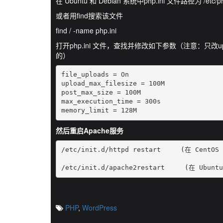
在 Ubuntu 和 Debian 系统中php.ini 文件路径为 /etc/php
或者用find搜索该文件
find / -name php.ini
打开php.ini 文件，查找并修改如下参数（注意：只改uploa
的）
file_uploads = On

upload_max_filesize = 100M

post_max_size = 100M

max_execution_time = 300s

memory_limit = 128M
然后重启Apache服务
/etc/init.d/httpd restart     (在 CentOS 
/etc/init.d/apache2restart     (在 Ubunt
PHP
,
WordPress