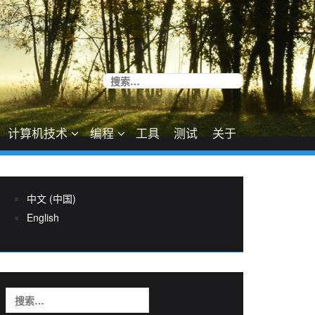
搜
索：
计算机技术
编程
工具
测试
关于
中文 (中国)
English
搜
索：