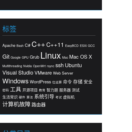
标签
C++
C++11
C#
Apache
Bash
EasyBCD
ESXi
GCC
Linux
Git
Mac OS X
Grub
Google
GPU
Mac
ssh
Ubuntu
Multithreading
Nvidia
OpenWrt
rsync
Visual Studio
VMware
Web Server
Windows
存储
WordPress
命令
安全
位运算
工具
开源项目
智力题
服务器
测试
密码
教育
系统引导
生活常识
虚拟机
硬件
算法
考试
计算机故障
路由器