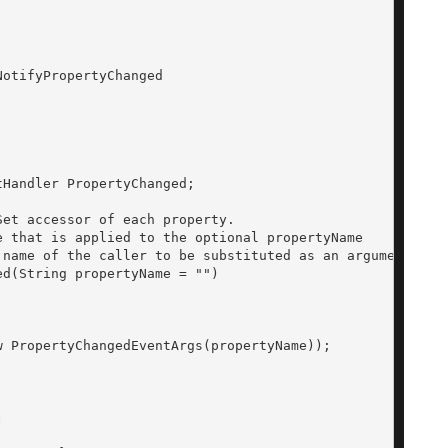
otifyPropertyChanged

Handler PropertyChanged;

et accessor of each property. 

 that is applied to the optional propertyName 

name of the caller to be substituted as an argument. 

d(String propertyName = "")

 PropertyChangedEventArgs(propertyName));


