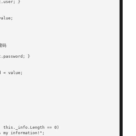
.user; }

alue;

密码

.password; }

 = value;

 this._info.Length == 0)

 my information!";
