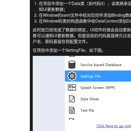
在项目中添加一个Data类（如代码3），该类继承自INo
知UI更新数据；
在Window的xaml文件中给对应控件添加Bindin
在Windowl的类的构造函数中给DataContext添
此时就已经完成了数据的绑定，UI控件的值会自动更新到Data对
数可以通知UI更新数据。但是目前的代码直接拷贝过去
户名、密码直接存到配置文件。
在项目中添加一个SettingFile，如下图。