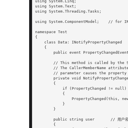
using System.Linq;

using System.Text;

using System.Threading.Tasks;

using System.ComponentModel;    // for IN
namespace Test

{

    class Data: INotifyPropertyChanged

    {

        public event PropertyChangedEvent
        // This method is called by the S
        // The CallerMemberName attribute
        // parameter causes the property 
        private void NotifyPropertyChange
        {

            if (PropertyChanged != null)

            {

                PropertyChanged(this, new
            }

        }

        public string user       // 用户名
        {
