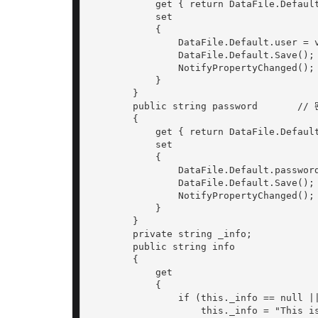
            get { return DataFile.Default
            set

            {

                DataFile.Default.user = v
                DataFile.Default.Save();

                NotifyPropertyChanged();

            }

        }

        public string password       // 
        {

            get { return DataFile.Default
            set

            {

                DataFile.Default.password
                DataFile.Default.Save();

                NotifyPropertyChanged();

            }

        }

        private string _info;

        public string info

        {

            get

            {

                if (this._info == null ||
                    this._info = "This is