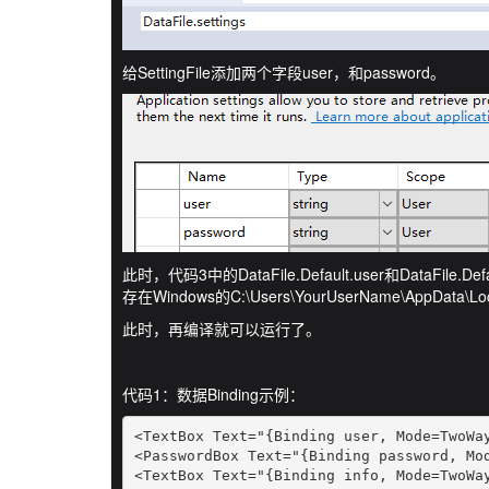
给SettingFile添加两个字段user，和password。
此时，代码3中的DataFile.Default.user和DataF
存在Windows的C:\Users\YourUserName\AppData\
此时，再编译就可以运行了。
代码1：数据Binding示例：
<TextBox Text="{Binding user, Mode=TwoWay
<PasswordBox Text="{Binding password, Mod
<TextBox Text="{Binding info, Mode=TwoWa