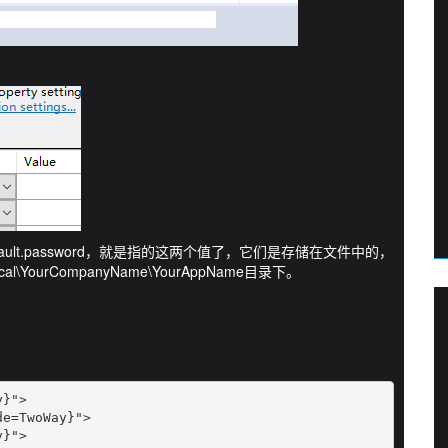
ile.Default.password，就是指的这两个值了，它们是存储在文件中的，
Local\YourCompanyName\YourAppName目录下。
}">

e=TwoWay}">

y}">