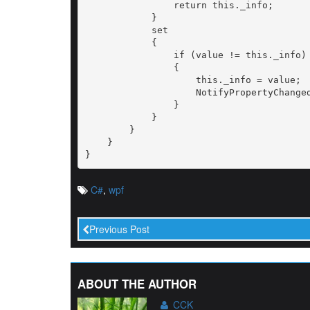
                return this._info;

            }

            set

            {

                if (value != this._info)

                {

                    this._info = value;

                    NotifyPropertyChanged
                }

            }

        }

    }

C#
,
wpf
Previous Post
ABOUT THE AUTHOR
CCK