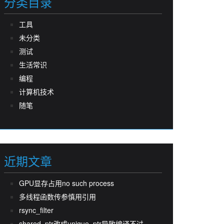
分类目录
工具
未分类
测试
生活常识
编程
计算机技术
随笔
近期文章
GPU显存占用no such process
多线程函数传参慎用引用
rsync_filter
shared_ptr改成unique_ptr导致编译不过